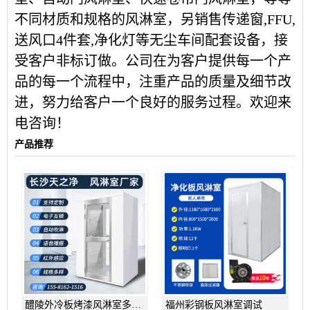
不同材质和规格的风淋室，另销售传递窗,FFU,
送风口4件套,净化灯等无尘车间配套设备，接
受客户非标订做。公司在为客户提供每一个产
品的每一个流程中，注重产品的质量及细节改
进，努力给客户一个良好的服务过程。欢迎来
电咨询！
产品推荐
醴陵外冷板烤漆风淋室多少
福州彩钢板风淋室调试