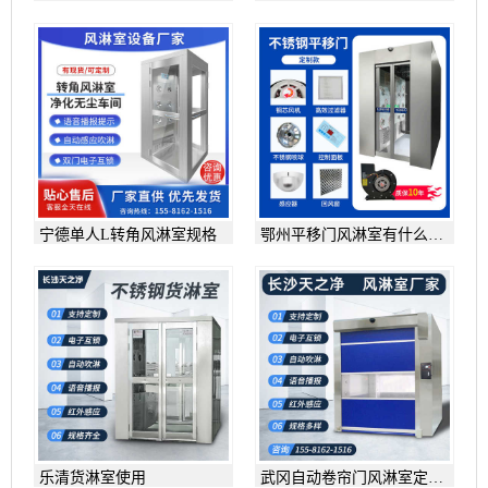
钱
宁德单人L转角风淋室规格
鄂州平移门风淋室有什么好
处
乐清货淋室使用
武冈自动卷帘门风淋室定制