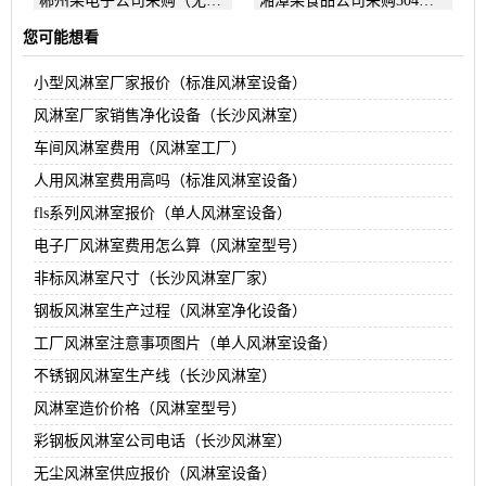
郴州某电子公司采购（无
湘潭某食品公司采购304中
底）201双吹感应互锁风淋
把手传递窗
您可能想看
室
小型风淋室厂家报价（标准风淋室设备）
风淋室厂家销售净化设备（长沙风淋室）
车间风淋室费用（风淋室工厂）
人用风淋室费用高吗（标准风淋室设备）
fls系列风淋室报价（单人风淋室设备）
电子厂风淋室费用怎么算（风淋室型号）
非标风淋室尺寸（长沙风淋室厂家）
钢板风淋室生产过程（风淋室净化设备）
工厂风淋室注意事项图片（单人风淋室设备）
不锈钢风淋室生产线（长沙风淋室）
风淋室造价价格（风淋室型号）
彩钢板风淋室公司电话（长沙风淋室）
无尘风淋室供应报价（风淋室设备）