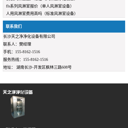
fls系列风淋室报价（单人风淋室设备）
人用风淋室费用高吗（标准风淋室设备）
联系我们
长沙天之净净化设备有限公司
联系人：樊经理
手机：155-8162-1516
服务热线：155-8162-1516
地址： 湖南长沙-开发区枫林三路608号