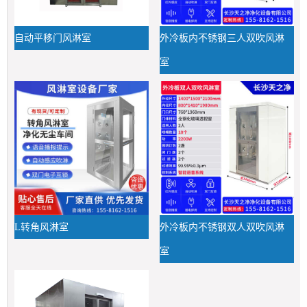
自动平移门风淋室
外冷板内不锈钢三人双吹风淋
室
L转角风淋室
外冷板内不锈钢双人双吹风淋
室