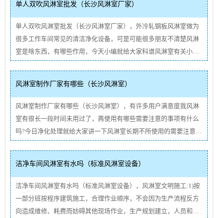
单人双吹风淋室批发（长沙风淋室厂家）
常耗电量组···
查看详情
单人双吹风淋室批发（长沙风淋室厂家），外冷轧钢板风淋室做为
很多工作车间常见的清洁净化设备，可是可能很多朋友不清楚风淋
室是啥东西，有哪些作用，今天小编就给大家科谱风淋室有关小常
识。外冷轧钢板风淋室（AIRSHOWER）又被称为风淋门、清洁风
淋室、净化处理风淋门、依照容量归类也被叫做风淋通道、风淋室
风淋室制作厂家有哪些（长沙风淋室）
过道、货淋室、···
查看详情
风淋室制作厂家有哪些（长沙风淋室），有许多用户满意度我风淋
室有很长一段时间未用过了，再使用有哪些需要注意的事项有什么
吗?今日净化处理就给大家讲一下风淋室长期不所使用的需要注意的
事项有什么，期待给大家提供一个很好的提议！风淋设备若因操作
失误造成损坏，使用部门应据实反映损坏原因，并立即报障。一线
洁净车间风淋室有水吗（标准风淋室设备）
员工在使···
查看详情
洁净车间风淋室有水吗（标准风淋室设备），风淋室文明施工:1)按
一部分班按程序建筑施工，合理作业顺序，不会因为生产流程反方
向造成维修、耗费而妨碍其他现场作业，生产规划建立，人员和统