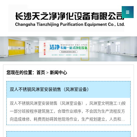
≡
您现在的位置：
首页
>
新闻中心
双人不锈钢风淋室安装销售（风淋室设备）
双人不锈钢风淋室安装销售（风淋室设备），风淋室文明施工:1)按
一部分班按程序建筑施工，合理作业顺序，不会因为生产流程反方
向造成维修、耗费而妨碍其他现场作业，生产规划建立，人员和统
筹规划条理清楚，非常好乱，干脆利落。2)应科学安排畅通的道路
及电力施工分派，防止断掉或堵塞现场交通干线，没有影响现场正