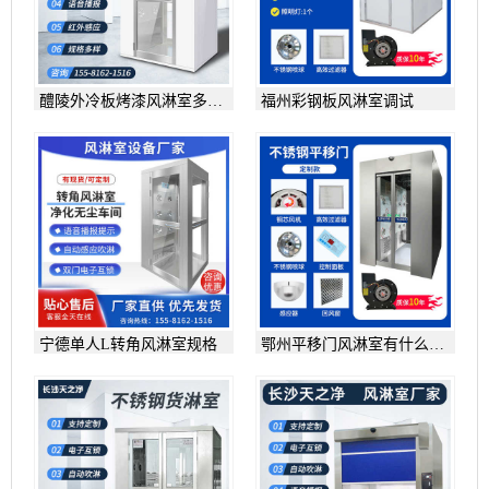
醴陵外冷板烤漆风淋室多少
福州彩钢板风淋室调试
钱
宁德单人L转角风淋室规格
鄂州平移门风淋室有什么好
处