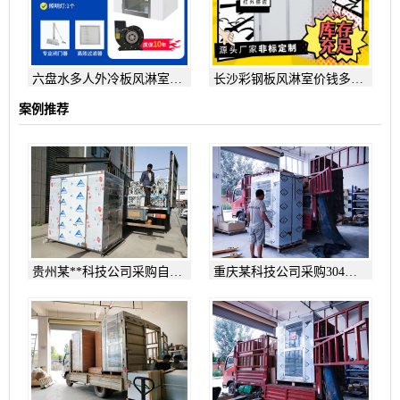
六盘水多人外冷板风淋室通
长沙彩钢板风淋室价钱多少
道
一平
案例推荐
贵州某**科技公司采购自净
重庆某科技公司采购304洗
器
手池