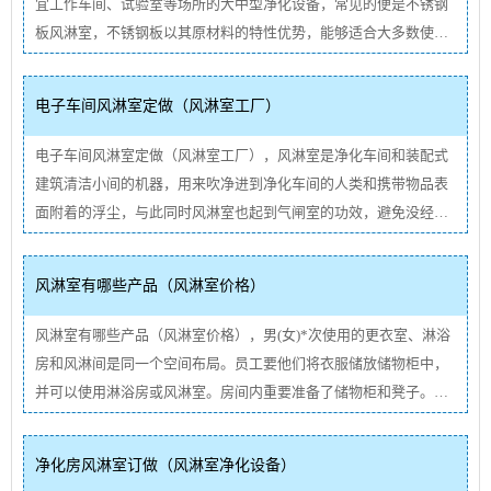
宜工作车间、试验室等场所的大中型净化设备，常见的便是不锈钢
板风淋室，不锈钢板以其原材料的特性优势，能够适合大多数使用
场所。依据不锈钢的特点来说吧其使用场所。试验室风淋室离心风
机不工作的时候。当风淋间不工作的时候，*时间和精力检查一下风
电子车间风淋室定做（风淋室工厂）
淋室外柜···
查看详情
电子车间风淋室定做（风淋室工厂），风淋室是净化车间和装配式
建筑清洁小间的机器，用来吹净进到净化车间的人类和携带物品表
面附着的浮尘，与此同时风淋室也起到气闸室的功效，避免没经过
滤的空气进入清洁地区，是做好身体净化和避免外环境污染洁净室
的机器设备。构造，系列产品风淋室-采用发泡材料隔热保温五颜六
风淋室有哪些产品（风淋室价格）
色···
查看详情
风淋室有哪些产品（风淋室价格），男(女)*次使用的更衣室、淋浴
房和风淋间是同一个空间布局。员工要他们将衣服储放储物柜中，
并可以使用淋浴房或风淋室。房间内重要准备了储物柜和凳子。男
(女)次化妆间要求人员穿干净整洁工作服装，并遮挡住易引起食物
二次污染的人的身体部位。房间内配有移动衣服架子或固定在墙···
净化房风淋室订做（风淋室净化设备）
查看详情