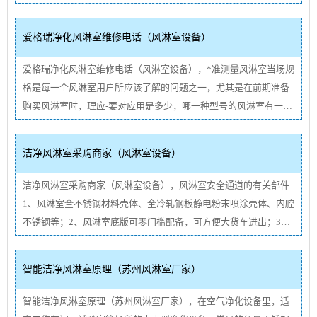
筹规划条理清楚，非常好乱，干脆利落。2)应科学安排畅通的道路
及电力施工分派，防止断掉或堵塞现场交通干线，没有影响现场正
爱格瑞净化风淋室维修电话（风淋室设备）
常耗电量组···
查看详情
爱格瑞净化风淋室维修电话（风淋室设备），*准测量风淋室当场规
格是每一个风淋室用户所应该了解的问题之一，尤其是在前期准备
购买风淋室时，理应-要对应用是多少，哪一种型号的风淋室有一个
大概的了解，掌握其*准测量方式就是这个样子一步，风淋室目前已
经广应用于各个领域，包括食品行业、电子元器件、外包装盒、化
洁净风淋室采购商家（风淋室设备）
···
查看详情
洁净风淋室采购商家（风淋室设备），风淋室安全通道的有关部件
1、风淋室全不锈钢材料壳体、全冷轧钢板静电粉末喷涂壳体、内腔
不锈钢等；2、风淋室底版可零门槛配备，可方便大货车进出；3、
风淋室红外感应磁感应全自动推拉门、自动卷帘门、气动门、对开
门等。4、风淋室消除静电正离子系统软件。5、风淋室PLC(可编程
智能洁净风淋室原理（苏州风淋室厂家）
控制器)控···
查看详情
智能洁净风淋室原理（苏州风淋室厂家），在空气净化设备里，适